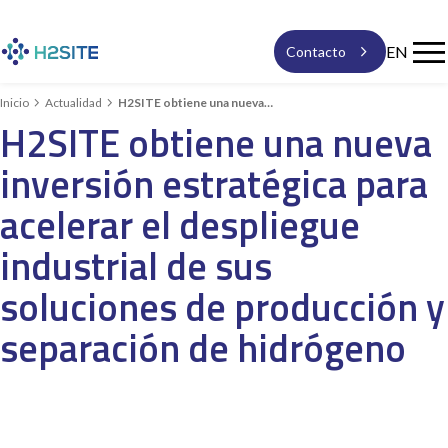

EN
Contacto


Inicio
Actualidad
H2SITE obtiene una nueva…
H2SITE obtiene una nueva
Soluciones
inversión estratégica para
Nuestra tecnología
acelerar el despliegue
industrial de sus
Actualidad
soluciones de producción y
expand_more
Quiénes somos
separación de hidrógeno
Empleo