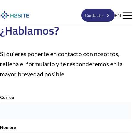

EN
Contacto
¿Hablamos?
Soluciones
Si quieres ponerte en contacto con nosotros,
Nuestra tecnología
rellena el formulario y te responderemos en la
mayor brevedad posible.
Actualidad
expand_more
Quiénes somos
Correo
Empleo
Nombre