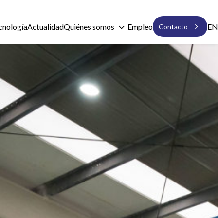
expand_more

cnología
Actualidad
Quiénes somos
Empleo
EN
Contacto