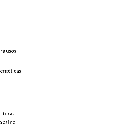
ra usos
nergéticas
ucturas
 así no