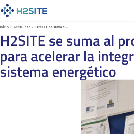


Inicio
Actualidad
H2SITE se suma al…
H2SITE se suma al pr
para acelerar la integ
sistema energético