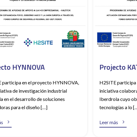
ecto HYNNOVA
Projecto K
 participa en el proyecto HYNNOVA,
H2SITE participa 
ciativa de investigación industrial
iniciativa colabor
a en el desarrollo de soluciones
Iberdrola cuyo ob
oras para el diseño […]
tecnologías a lo [


ás
Leer más