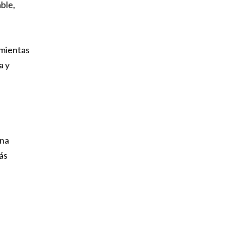
ble,
amientas
a y
una
ás