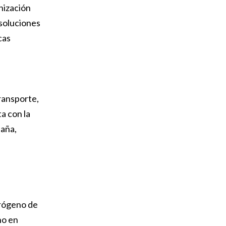
nización
 soluciones
cas
ransporte,
a con la
paña,
drógeno de
no en