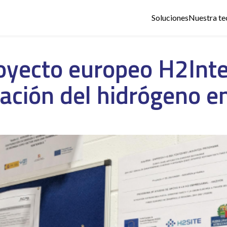
Soluciones
Nuestra te
oyecto europeo H2Int
ración del hidrógeno en